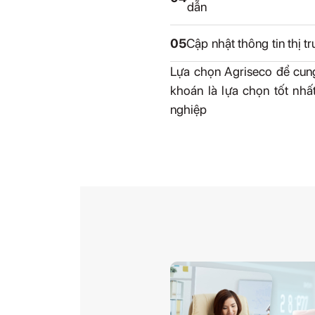
dẫn
05
Cập nhật thông tin thị t
Lựa chọn Agriseco để cun
khoán là lựa chọn tốt nh
nghiệp