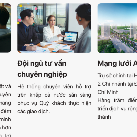
Đội ngũ tư vấn
Mạng lưới 
chuyên nghiệp
Trụ sở chính tại 
2 Chi nhánh tại
ật và
Hệ thống chuyên viên hỗ trợ
Chí Minh
huyên
trên khắp cả nước sẵn sàng
Hàng trăm điể
mang
phục vụ Quý khách thực hiện
triển dịch vụ rộn
, đảm
các giao dịch.
thành
minh
n hơn
m lợi