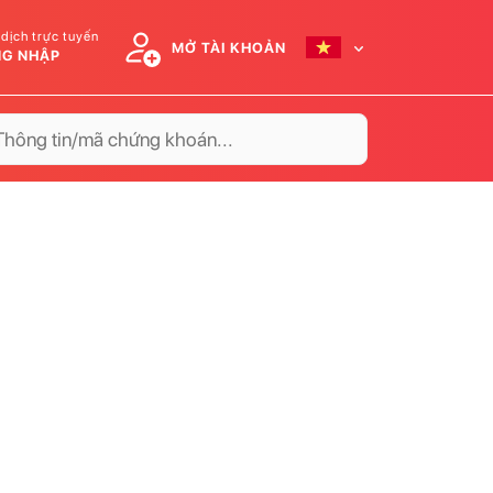
 dịch trực tuyến
MỞ TÀI KHOẢN
G NHẬP