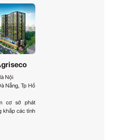
Agriseco
Hà Nội
 Đà Nẵng, Tp Hồ
m cơ sở phát
g khắp các tỉnh