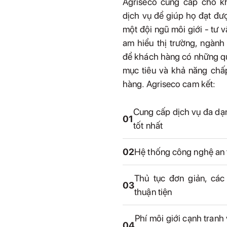
Agriseco cung cấp cho 
dịch vụ để giúp họ đạt đượ
một đội ngũ môi giới - tư 
am hiểu thị trường, ngành
để khách hàng có những qu
mục tiêu và khả năng chấ
hàng. Agriseco cam kết:
Cung cấp dịch vụ đa dạ
01
tốt nhất
02
Hệ thống công nghệ an 
Thủ tục đơn giản, các
03
thuận tiện
Phí môi giới cạnh tranh
04