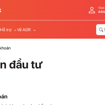
Giao
ĐĂN
Hỗ trợ
Về AGR
 khoán
ấn đầu tư
oán