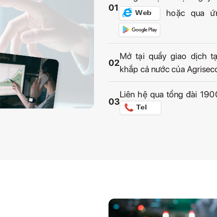
01
hoặc qua ứ
Mở tại quầy giao dịch t
02
khắp cả nước của Agrisec
Liên hệ qua tổng đài 19
03