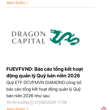
Dầu - Xa Mát như sau:
Xem thêm
FUEVFVND: Báo cáo tổng kết hoạt
động quản lý Quỹ bán niên 2026
Quỹ ETF DCVFMVN DIAMOND công bố
báo cáo tổng kết hoạt động quản lý Quỹ
bán niên 2026 như sau:
Tin thị trường
07/08/2026 17:06
Xem thêm