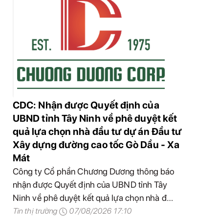
CDC: Nhận được Quyết định của
UBND tỉnh Tây Ninh về phê duyệt kết
quả lựa chọn nhà đầu tư dự án Đầu tư
Xây dựng đường cao tốc Gò Dầu - Xa
Mát
Công ty Cổ phần Chương Dương thông báo
nhận được Quyết định của UBND tỉnh Tây
Ninh về phê duyệt kết quả lựa chọn nhà đầu
tư dự án Đầu tư Xây dựng đường cao tốc Gò
Tin thị trường
07/08/2026 17:10